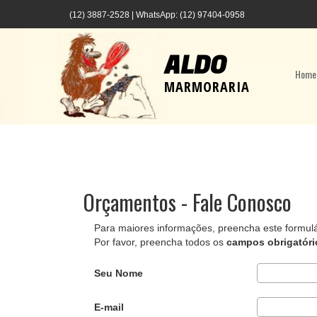
(12) 3887-2528 | WhatsApp: (12) 97404-0958
ALDO
Home
MARMORARIA
Orçamentos - Fale Conosco
Para maiores informações, preencha este formulá
Por favor, preencha todos os
campos obrigatóri
Seu Nome
E-mail